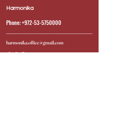
Harmonika
Phone:
+972-53-5750000
harmonika.office@gmail.com
كن أول من يعرف
Sign up to our newsletter to stay
tuned!